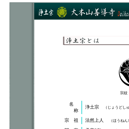
宗紋
名
浄土宗
（じょうどし
称
宗 祖
法然上人
（ほうねん