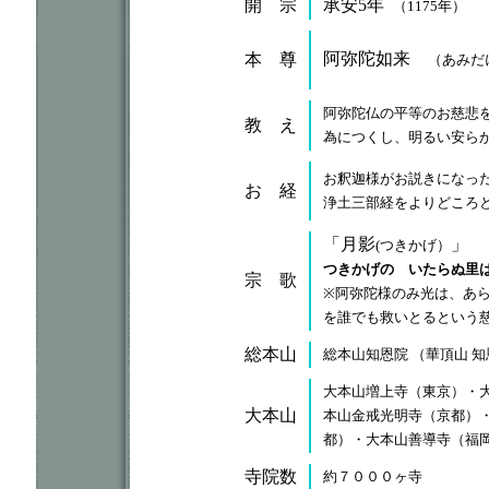
開 宗
承安5年
（1175年）
阿弥陀如来
本 尊
（あみだ
阿弥陀仏の平等のお慈悲
教 え
為につくし、明るい安ら
お釈迦様がお説きになっ
お 経
浄土三部経をよりどころ
「月影
」
(つきかげ）
つきかげの いたらぬ里
宗 歌
※阿弥陀様のみ光は、あ
を誰でも救いとるという
総本山
総本山知恩院 （華頂山 
大本山増上寺（東京）・
大本山
本山金戒光明寺（京都）
都）・大本山善導寺（福
寺院数
約７０００ヶ寺